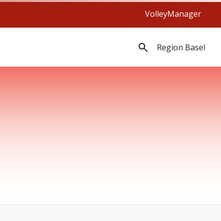
VolleyManager
Region Basel