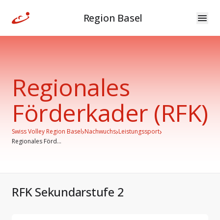
Region Basel
Regionales
Förderkader (RFK)
›
›
›
Swiss Volley Region Basel
Nachwuchs
Leistungssport
Regionales Förd...
RFK Sekundarstufe 2