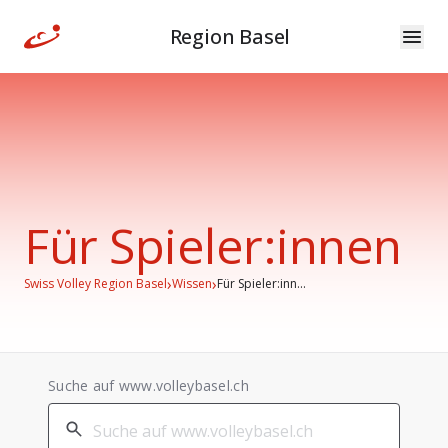
Region Basel
Für Spieler:innen
›
›
Swiss Volley Region Basel
Wissen
Für Spieler:inn...
Suche auf www.volleybasel.ch