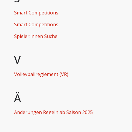
Smart Competitions
Smart Competitions
Spieler:innen Suche
V
Volleyballreglement (VR)
Ä
Änderungen Regeln ab Saison 2025